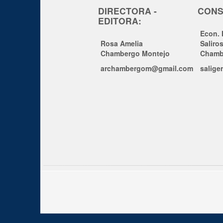
DIRECTORA -
CONS
EDITORA:
Econ.
Rosa Amelia
Saliro
Chambergo Montejo
Chamb
archambergom@gmail.com
salige