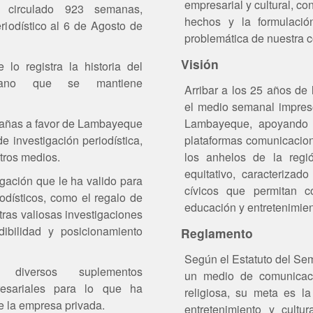
empresarial y cultural, co
a circulado 923 semanas,
hechos y la formulació
eriodístico al 6 de Agosto de
problemática de nuestra 
Visión
lo registra la historia del
ecano que se mantiene
Arribar a los 25 años de
el medio semanal impres
pañas a favor de Lambayeque
Lambayeque, apoyando e
de investigación periodística,
plataformas comunicacion
otros medios.
los anhelos de la regió
equitativo, caracterizad
gación que le ha valido para
cívicos que permitan co
iodísticos, como el regalo de
educación y entretenimien
otras valiosas investigaciones
ibilidad y posicionamiento
Reglamento
Según el Estatuto del Se
 diversos suplementos
un medio de comunicació
presariales para lo que ha
religiosa, su meta es la
e la empresa privada.
entretenimiento y cultu