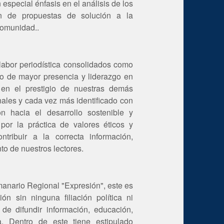
n especial énfasis en el análisis de los
n de propuestas de solución a la
comunidad..
 labor periodística consolidados como
o de mayor presencia y liderazgo en
n el prestigio de nuestras demás
ales y cada vez más identificado con
n hacia el desarrollo sostenible y
o por la práctica de valores éticos y
ntribuir a la correcta información,
to de nuestros lectores.
manario Regional "Expresión", este es
n sin ninguna filiación política ni
 de difundir información, educación,
ra. Dentro de este tiene estipulado