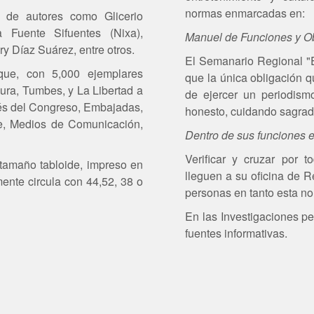
normas enmarcadas en:
s de autores como Glicerio
 Fuente Sifuentes (Nixa),
Manuel de Funciones y Ob
y Díaz Suárez, entre otros.
El Semanario Regional "
que, con 5,000 ejemplares
que la única obligación q
ura, Tumbes, y La Libertad a
de ejercer un periodismo
avés del Congreso, Embajadas,
honesto, cuidando sagrad
e, Medios de Comunicación,
Dentro de sus funciones e
Verificar y cruzar por 
tamaño tabloide, impreso en
lleguen a su oficina de R
nte circula con 44,52, 38 o
personas en tanto esta no
En las Investigaciones pe
fuentes informativas.