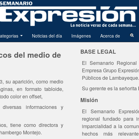
ategorias
Noticias del día
Imágenes
Acerca de
BASE LEGAL
cos del medio de
El Semanario Regional 
Empresa Grupo Expresión 
Públicos de Lambayeque
3, su aparición, como medio
Su gerente es la señorita
ginas, en formato tabloide,
do color en offset,
Misión
 diversas informaciones y
El Semanario Expresi
regional fundado para i
s, tiene como directora y
imparcialidad a la comun
Chambergo Montejo.
hechos más relevantes