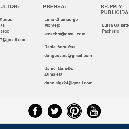
ULTOR:
PRENSA:
RR.PP. Y
PUBLICIDA
 Manuel
Lena Chambergo
sas
Montejo
Luisa Gallard
ergo
Pacherre
lenachm@gmail.com
r7@gmail.com
Daniel Vera Vera
dangusvera@gmail.com
Daniel Garc�a
Zumaleta
dannielgz24@gmail.com