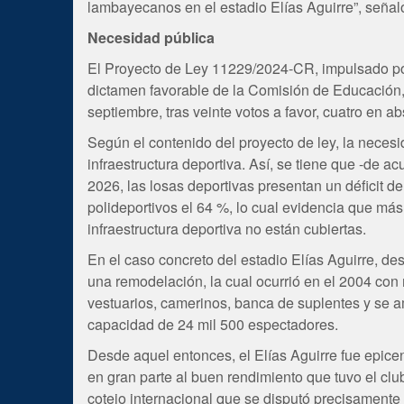
lambayecanos en el estadio Elías Aguirre”, señaló
Necesidad pública
El Proyecto de Ley 11229/2024-CR, impulsado por
dictamen favorable de la Comisión de Educación
septiembre, tras veinte votos a favor, cuatro en a
Según el contenido del proyecto de ley, la necesi
infraestructura deportiva. Así, se tiene que -de
2026, las losas deportivas presentan un déficit d
polideportivos el 64 %, lo cual evidencia que má
infraestructura deportiva no están cubiertas.
En el caso concreto del estadio Elías Aguirre, de
una remodelación, la cual ocurrió en el 2004 co
vestuarios, camerinos, banca de suplentes y se amp
capacidad de 24 mil 500 espectadores.
Desde aquel entonces, el Elías Aguirre fue epice
en gran parte al buen rendimiento que tuvo el club
cotejo internacional que se disputó precisamente