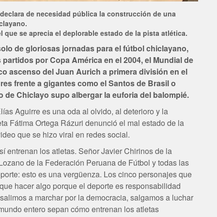
 declara de necesidad pública la construcción de una
iclayano.
l que se aprecia el deplorable estado de la pista atlética.
solo de gloriosas jornadas para el fútbol chiclayano,
s partidos por Copa América en el 2004, el Mundial de
co ascenso del Juan Aurich a primera división en el
es frente a gigantes como el Santos de Brasil o
so de Chiclayo supo albergar la euforia del balompié.
Elías Aguirre es una oda al olvido, al deterioro y la
leta Fátima Ortega Rázuri denunció el mal estado de la
video que se hizo viral en redes social.
Así entrenan los atletas. Señor Javier Chirinos de la
Lozano de la Federación Peruana de Fútbol y todas las
eporte: esto es una vergüenza. Los cinco personajes que
 que hacer algo porque el deporte es responsabilidad
salimos a marchar por la democracia, salgamos a luchar
 mundo entero sepan cómo entrenan los atletas