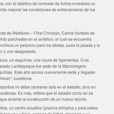
ica, con el objetivo de contratar de forma inmediata un
mita mejorar las condiciones de entrenamiento de los
ces de Atletismo – Filial Chiclayo, Carlos Hurtado de
rido parchados en el sintético, el cual se encuentra
nlleva un perjuicio para los atletas, pues la pisada y la
evo y uno desgastado.
fisura, un esguince, una rotura de ligamentos. O es
ño pasado Lambayeque fue sede de la Macrorregión
maquillaje. Este año somos nuevamente sede y llegarán
recer”, cuestiona.
eportiva no debe centrarse solo en el estadio, sino en
ectáreas. Es más, refiere que el estadio como tal ya
 que amerita la construcción de un nuevo recinto.
tica, un centro acuático (piscina olímpica y para saltos
(básquet y vóley), campos de fútbol, gimnasio y un