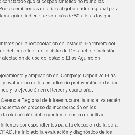
s constatado que el césped sintético no reúne las
ueblo emitiremos un oficio al gobernador regional para
ana, quien indicó que son más de 50 atletas los que
interés por la remodelación del estadio. En febrero del
no del Deporte el ex ministro de Desarrollo e Inclusión
e afectación de uso del estadio Elías Aguirre en
.
mejoramiento y ampliación del Complejo Deportivo Elías
ón y evaluación de los estudios de preinversión se harían
ndo y la ejecución en el tercer y cuarto año.
erencia Regional de Infraestructura, la iniciativa recién
 encuentra en proceso de incorporación en los
 la elaboración del expediente técnico definitivo.
imientos correspondientes para la ejecución de la obra
 ORAD, ha iniciado la evaluación y diagnóstico de los