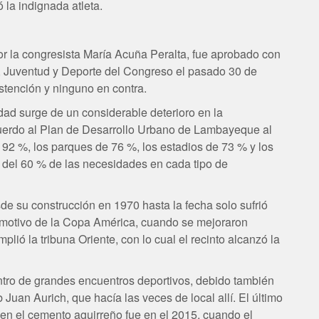
 la indignada atleta.
 la congresista María Acuña Peralta, fue aprobado con
, Juventud y Deporte del Congreso el pasado 30 de
bstención y ninguno en contra.
dad surge de un considerable deterioro en la
 acuerdo al Plan de Desarrollo Urbano de Lambayeque al
e 92 %, los parques de 76 %, los estadios de 73 % y los
s del 60 % de las necesidades en cada tipo de
sde su construcción en 1970 hasta la fecha solo sufrió
n motivo de la Copa América, cuando se mejoraron
lió la tribuna Oriente, con lo cual el recinto alcanzó la
ntro de grandes encuentros deportivos, debido también
 Juan Aurich, que hacía las veces de local allí. El último
 en el cemento aguirreño fue en el 2015, cuando el