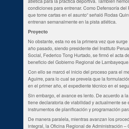
atlética para la práctica deportiva. También hemo
condiciones para entrenar. Como Defensoría del P
que tome cartas en el asunto” señaló Rodas Quint
entrenan semanalmente en la pista atlética.
Proyecto
No obstante, esta no es la primera vez que surge 
año pasado, siendo presidente del Instituto Perua
Social, Federico Tong Hurtado, se firmó el acta d
beneficio del Gobierno Regional de Lambayeque
Con ello se marcó el inicio del proceso para el 
Aguirre, para lo cual se preveía que la formulaci
en el primer año, el expediente técnico en el segu
Sin embargo, el avance es lento. De acuerdo a la G
tiene declaratoria de viabilidad y actualmente se
instrumentos de planificación y programación para
De manera paralela, mientras avanzan los proced
integral, la Oficina Regional de Administración –