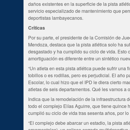
daños existentes en la superficie de la pista atlét
servicio especializado de mantenimiento que per
deportistas lambayecanos.
Críticas
Por su parte, el presidente de la Comisión de Jue
Mendoza, destaca que la pista atlética solo ha suf
desgastado y ha cumplido su ciclo de vida. Esto co
amortiguación es diferente entre un sintético nu
“Un atleta en esta pista atlética puede sufrir una 
tobillos o es rodillas, pero es perjudicial. El a
Escolar, lo cual hizo que el IPD le diera cierto 
atletas de seis departamentos. Qué les vamos a of
Indica que la remodelación de la infraestructura d
todo el complejo Elías Aguirre, que tiene quince h
cumplió su ciclo de vida tras sesenta años, por lo
“El complejo debe abarcar un estadio, la pista atlé
ornamentales), un coliseo cerrado multideportivo 