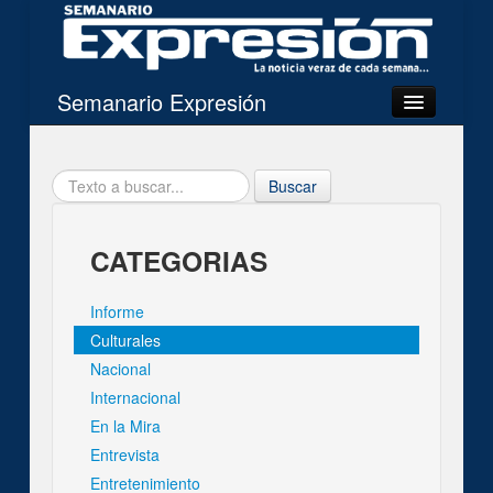
Semanario Expresión
Mi Expresión
Buscar
Categorias
Noticias del día
CATEGORIAS
Imágenes
Informe
Acerca de
Culturales
Nacional
Internacional
Contacto
En la Mira
Entrevista
Buscar
Entretenimiento